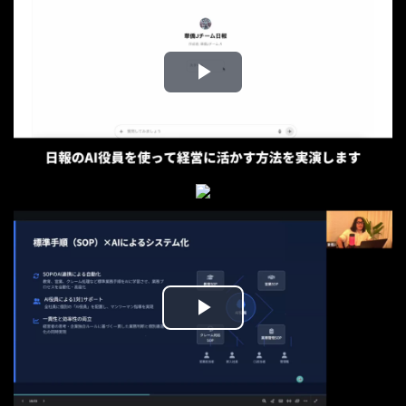
Play
Video
Play
Video