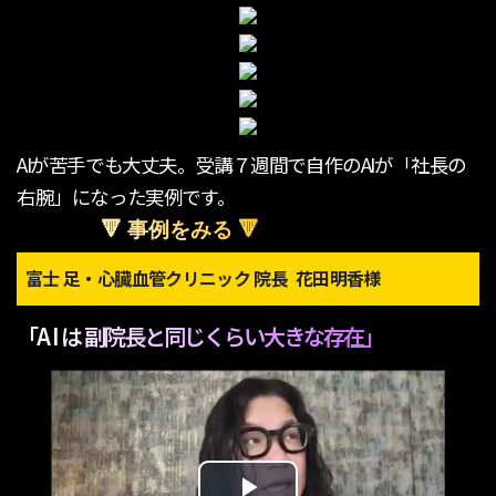
AIが苦手でも大丈夫。受講７週間で自作のAIが「社長の
右腕」になった実例です。
🔻 事例をみる 🔻
富士 足・心臓血管クリニック 院長 花田明香様
「A I は 副院長と同じくらい大きな存在」