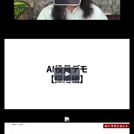
Play
Video
Play
Video